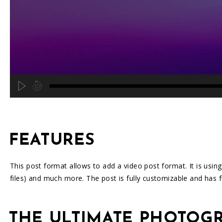
hd4320
hd2880
hd2160
hd1440
highres
hd1080
hd720
large
medium
small
tiny
2
1.5
FEATURES
1.25
normal
0.5
This post format allows to add a video post format. It is usin
0.25
files) and much more. The post is fully customizable and has f
THE ULTIMATE PHOTOG