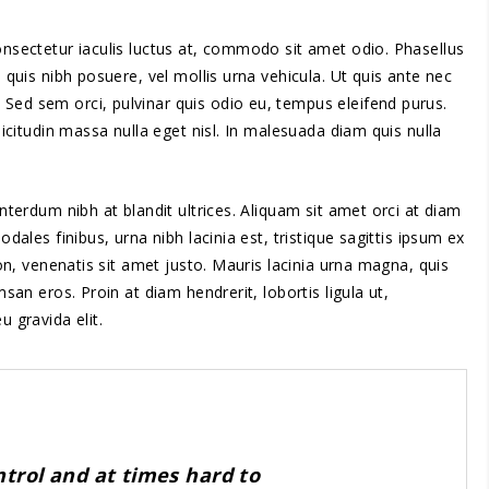
onsectetur iaculis luctus at, commodo sit amet odio. Phasellus
 quis nibh posuere, vel mollis urna vehicula. Ut quis ante nec
 Sed sem orci, pulvinar quis odio eu, tempus eleifend purus.
licitudin massa nulla eget nisl. In malesuada diam quis nulla
nterdum nibh at blandit ultrices. Aliquam sit amet orci at diam
ales finibus, urna nibh lacinia est, tristique sagittis ipsum ex
non, venenatis sit amet justo. Mauris lacinia urna magna, quis
san eros. Proin at diam hendrerit, lobortis ligula ut,
 gravida elit.
ntrol and at times hard to