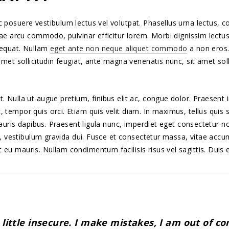
 posuere vestibulum lectus vel volutpat. Phasellus urna lectus, c
tae arcu commodo, pulvinar efficitur lorem. Morbi dignissim lectus
nsequat. Nullam
eget ante non neque aliquet commodo
a non eros.
amet sollicitudin feugiat, ante magna venenatis nunc, sit amet sol
 Nulla ut augue pretium, finibus elit ac, congue dolor. Praesent i
empor quis orci. Etiam quis velit diam. In maximus, tellus quis sod
 mauris dapibus. Praesent ligula nunc, imperdiet eget consectetur 
et, vestibulum gravida dui. Fusce et consectetur massa, vitae accum
u mauris. Nullam condimentum facilisis risus vel sagittis. Duis eu
 little insecure. I make mistakes, I am out of co