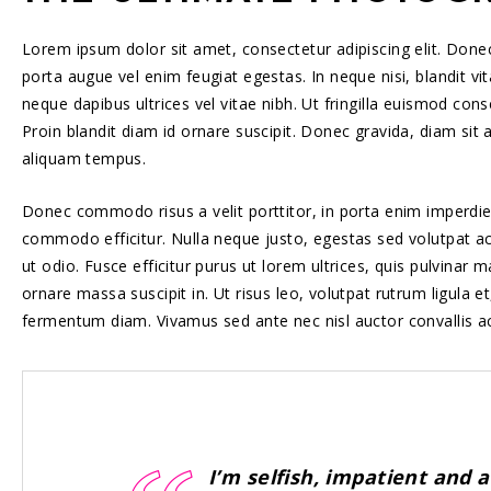
Lorem ipsum dolor sit amet, consectetur adipiscing elit. Donec
porta augue vel enim feugiat egestas. In neque nisi, blandit vi
neque dapibus ultrices vel vitae nibh. Ut fringilla euismod co
Proin blandit diam id ornare suscipit. Donec gravida, diam sit 
aliquam tempus.
Donec commodo risus a velit porttitor, in porta enim imperdiet.
commodo efficitur. Nulla neque justo, egestas sed volutpat ac, t
ut odio. Fusce efficitur purus ut lorem ultrices, quis pulvinar
ornare massa suscipit in. Ut risus leo, volutpat rutrum ligula 
fermentum diam. Vivamus sed ante nec nisl auctor convallis ac e
I’m selfish, impatient and a