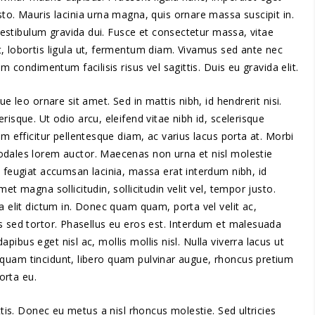
to. Mauris lacinia urna magna, quis ornare massa suscipit in.
 vestibulum gravida dui. Fusce et consectetur massa, vitae
, lobortis ligula ut, fermentum diam. Vivamus sed ante nec
m condimentum facilisis risus vel sagittis. Duis eu gravida elit.
ue leo ornare sit amet. Sed in mattis nibh, id hendrerit nisi.
isque. Ut odio arcu, eleifend vitae nibh id, scelerisque
am efficitur pellentesque diam, ac varius lacus porta at. Morbi
odales lorem auctor. Maecenas non urna et nisl molestie
m feugiat accumsan lacinia, massa erat interdum nibh, id
et magna sollicitudin, sollicitudin velit vel, tempor justo.
a elit dictum in. Donec quam quam, porta vel velit ac,
s sed tortor. Phasellus eu eros est. Interdum et malesuada
bus eget nisl ac, mollis mollis nisl. Nulla viverra lacus ut
iquam tincidunt, libero quam pulvinar augue, rhoncus pretium
orta eu.
tis. Donec eu metus a nisl rhoncus molestie. Sed ultricies