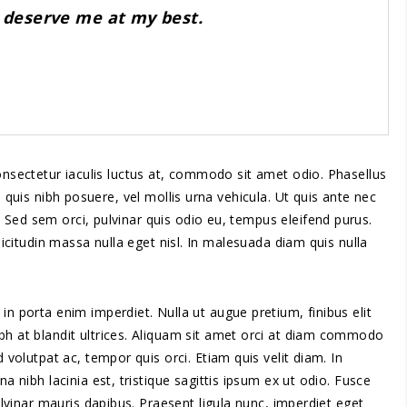
t deserve me at my best.
onsectetur iaculis luctus at, commodo sit amet odio. Phasellus
 quis nibh posuere, vel mollis urna vehicula. Ut quis ante nec
Sed sem orci, pulvinar quis odio eu, tempus eleifend purus.
licitudin massa nulla eget nisl. In malesuada diam quis nulla
in porta enim imperdiet. Nulla ut augue pretium, finibus elit
bh at blandit ultrices. Aliquam sit amet orci at diam commodo
d volutpat ac, tempor quis orci. Etiam quis velit diam. In
na nibh lacinia est, tristique sagittis ipsum ex ut odio. Fusce
pulvinar mauris dapibus. Praesent ligula nunc, imperdiet eget