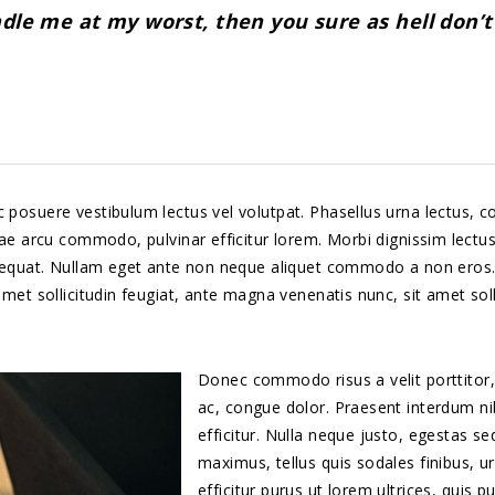
ndle me at my worst, then you sure as hell don’
 posuere vestibulum lectus vel volutpat. Phasellus urna lectus, c
tae arcu commodo, pulvinar efficitur lorem. Morbi dignissim lectus
onsequat. Nullam eget ante non neque aliquet commodo a non eros. 
amet sollicitudin feugiat, ante magna venenatis nunc, sit amet sol
Donec commodo risus a velit porttitor, 
ac, congue dolor. Praesent interdum ni
efficitur. Nulla neque justo, egestas se
maximus, tellus quis sodales finibus, ur
efficitur purus ut lorem ultrices, quis 