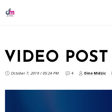
VIDEO POST
October 7, 2019
/
05:24 PM
4
Dino Midzic