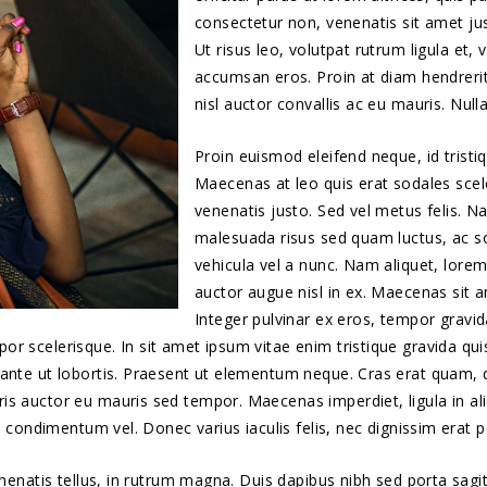
consectetur non, venenatis sit amet jus
Ut risus leo, volutpat rutrum ligula et,
accumsan eros. Proin at diam hendrerit
nisl auctor convallis ac eu mauris. Nulla
Proin euismod eleifend neque, id tristiq
Maecenas at leo quis erat sodales sceler
venenatis justo. Sed vel metus felis. N
malesuada risus sed quam luctus, ac s
vehicula vel a nunc. Nam aliquet, lore
auctor augue nisl in ex. Maecenas sit am
Integer pulvinar ex eros, tempor gravid
r scelerisque. In sit amet ipsum vitae enim tristique gravida qui
nte ut lobortis. Praesent ut elementum neque. Cras erat quam, dapi
is auctor eu mauris sed tempor. Maecenas imperdiet, ligula in al
a condimentum vel. Donec varius iaculis felis, nec dignissim erat p
nenatis tellus, in rutrum magna. Duis dapibus nibh sed porta sagit