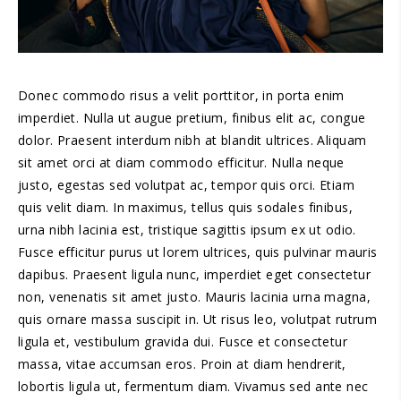
Donec commodo risus a velit porttitor, in porta enim
imperdiet. Nulla ut augue pretium, finibus elit ac, congue
dolor. Praesent interdum nibh at blandit ultrices. Aliquam
sit amet orci at diam commodo efficitur. Nulla neque
justo, egestas sed volutpat ac, tempor quis orci. Etiam
quis velit diam. In maximus, tellus quis sodales finibus,
urna nibh lacinia est, tristique sagittis ipsum ex ut odio.
Fusce efficitur purus ut lorem ultrices, quis pulvinar mauris
dapibus. Praesent ligula nunc, imperdiet eget consectetur
non, venenatis sit amet justo. Mauris lacinia urna magna,
quis ornare massa suscipit in. Ut risus leo, volutpat rutrum
ligula et, vestibulum gravida dui. Fusce et consectetur
massa, vitae accumsan eros. Proin at diam hendrerit,
lobortis ligula ut, fermentum diam. Vivamus sed ante nec