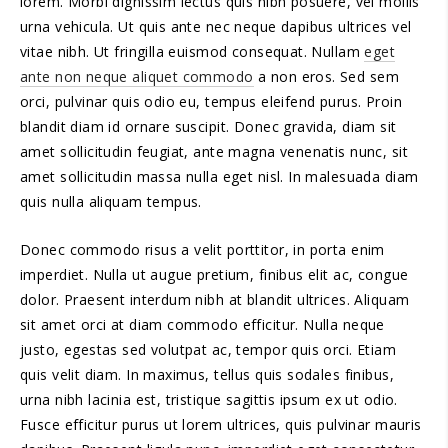
lorem. Morbi dignissim lectus quis nibh posuere, vel mollis
urna vehicula. Ut quis ante nec neque dapibus ultrices vel
vitae nibh. Ut fringilla euismod consequat. Nullam
eget
ante non neque aliquet commodo
a non eros. Sed sem
orci, pulvinar quis odio eu, tempus eleifend purus. Proin
blandit diam id ornare suscipit. Donec gravida, diam sit
amet sollicitudin feugiat, ante magna venenatis nunc, sit
amet sollicitudin massa nulla eget nisl. In malesuada diam
quis nulla aliquam tempus.
Donec commodo risus a velit porttitor, in porta enim
imperdiet. Nulla ut augue pretium, finibus elit ac, congue
dolor. Praesent interdum nibh at blandit ultrices. Aliquam
sit amet orci at diam commodo efficitur. Nulla neque
justo, egestas sed volutpat ac, tempor quis orci. Etiam
quis velit diam. In maximus, tellus quis sodales finibus,
urna nibh lacinia est, tristique sagittis ipsum ex ut odio.
Fusce efficitur purus ut lorem ultrices, quis pulvinar mauris