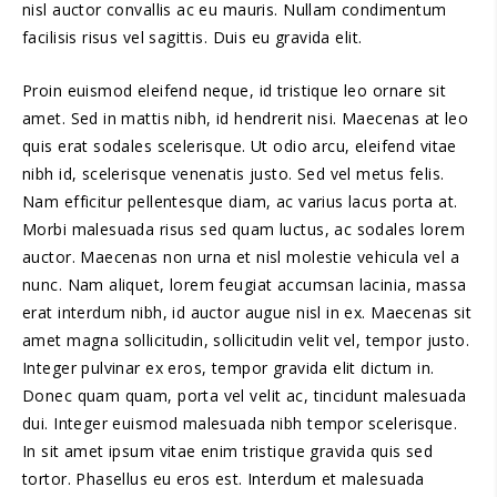
nisl auctor convallis ac eu mauris. Nullam condimentum
facilisis risus vel sagittis. Duis eu gravida elit.
Proin euismod eleifend neque, id tristique leo ornare sit
amet. Sed in mattis nibh, id hendrerit nisi. Maecenas at leo
quis erat sodales scelerisque. Ut odio arcu, eleifend vitae
nibh id, scelerisque venenatis justo. Sed vel metus felis.
Nam efficitur pellentesque diam, ac varius lacus porta at.
Morbi malesuada risus sed quam luctus, ac sodales lorem
auctor. Maecenas non urna et nisl molestie vehicula vel a
nunc. Nam aliquet, lorem feugiat accumsan lacinia, massa
erat interdum nibh, id auctor augue nisl in ex. Maecenas sit
amet magna sollicitudin, sollicitudin velit vel, tempor justo.
Integer pulvinar ex eros, tempor gravida elit dictum in.
Donec quam quam, porta vel velit ac, tincidunt malesuada
dui. Integer euismod malesuada nibh tempor scelerisque.
In sit amet ipsum vitae enim tristique gravida quis sed
tortor. Phasellus eu eros est. Interdum et malesuada