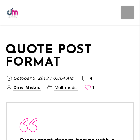
QUOTE POST
FORMAT
October 5, 2019
/
05:04 AM
4
Dino Midzic
Multimedia
1