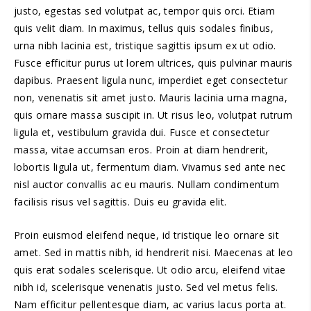
justo, egestas sed volutpat ac, tempor quis orci. Etiam
quis velit diam. In maximus, tellus quis sodales finibus,
urna nibh lacinia est, tristique sagittis ipsum ex ut odio.
Fusce efficitur purus ut lorem ultrices, quis pulvinar mauris
dapibus. Praesent ligula nunc, imperdiet eget consectetur
non, venenatis sit amet justo. Mauris lacinia urna magna,
quis ornare massa suscipit in. Ut risus leo, volutpat rutrum
ligula et, vestibulum gravida dui. Fusce et consectetur
massa, vitae accumsan eros. Proin at diam hendrerit,
lobortis ligula ut, fermentum diam. Vivamus sed ante nec
nisl auctor convallis ac eu mauris. Nullam condimentum
facilisis risus vel sagittis. Duis eu gravida elit.
Proin euismod eleifend neque, id tristique leo ornare sit
amet. Sed in mattis nibh, id hendrerit nisi. Maecenas at leo
quis erat sodales scelerisque. Ut odio arcu, eleifend vitae
nibh id, scelerisque venenatis justo. Sed vel metus felis.
Nam efficitur pellentesque diam, ac varius lacus porta at.